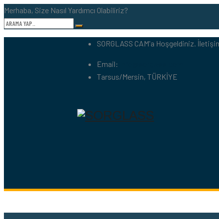
Merhaba, Size Nasıl Yardımcı Olabiliriz?
SORGLASS CAM'a Hoşgeldiniz. İleti
Email:
info@sorglass.com
Tarsus/Mersin, TÜRKİYE